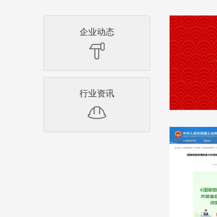
企业动态
行业资讯