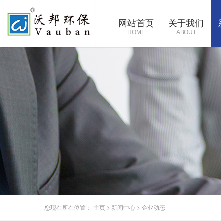
网站首页
关于我们
HOME
ABOUT
您现在所在位置：
主页
>
新闻中心
>
企业动态