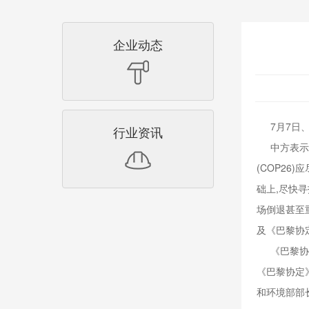
企业动态
7月7日、
行业资讯
中方表示,
(COP2
础上,尽快
场倒退甚至
及《巴黎协
《巴黎协定
《巴黎协定
和环境部部