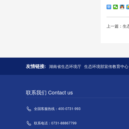
上一篇：生
友情链接:
湖南省生态环境厅
生态环境部宣传教育中心
联系我们 Contact us
全国客服热线：400-0731-993
联系电话：0731-88867799