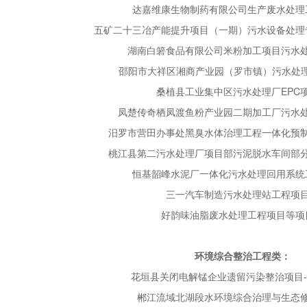
达嘉维康生物制药有限公司生产废水处理
五矿二十三冶产能提升项目（一期）污水设备处理
湖南白箬食品有限公司米粉加工项目污水
邵阳市大祥区湘商产业园（罗市镇）污水处理
桑植县工业集中区污水处理厂EPC
凤楚传奇栖凤渡鱼粉产业园二期加工厂污水
汨罗市营田办事处黑臭水体治理工程一体化预
桃江县第二污水处理厂项目部污泥脱水车间部
恒基韶峰水泥厂一体化污水处理回用系统
三一汽车制造污水处理站工程项
好韵味油脂废水处理工程项目等项
环境综合整治工程类：
花垣县关闭电解锰企业遗留污染整治项目
郴江流域北湖段水环境综合治理与生态