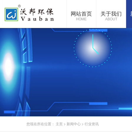
网站首页
关于我们
HOME
ABOUT
您现在所在位置：
主页
>
新闻中心
>
行业资讯