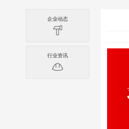
企业动态
行业资讯