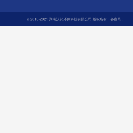
© 2010-2021 湖南沃邦环保科技有限公司 版权所有 备案号：