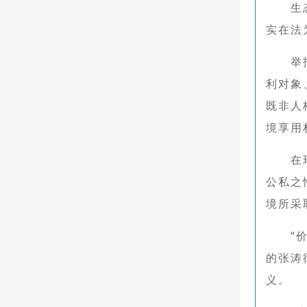
生
实在法
举
利对象
既非人
境享用
在
公私之
境所采
“
的张涛
义。