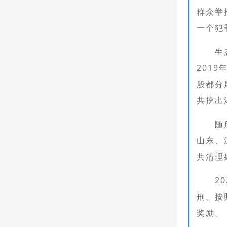
群众举
一个犯
生
201
殷都分
共挖出
随
山东、
共清理
2
刑。按
奖励。