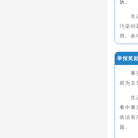
扬。
生
污染问
用。各
举报奖
事
府为主
生
事中事
依法有
题。