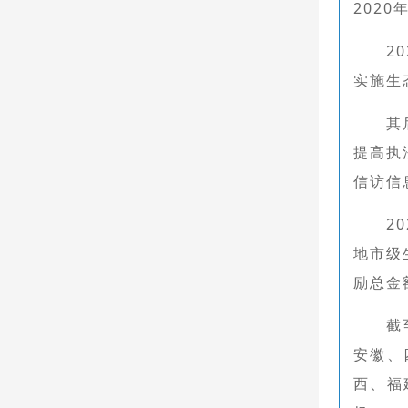
202
2
实施生
其
提高执
信访信
2
地市级
励总金额
截
安徽、
西、福