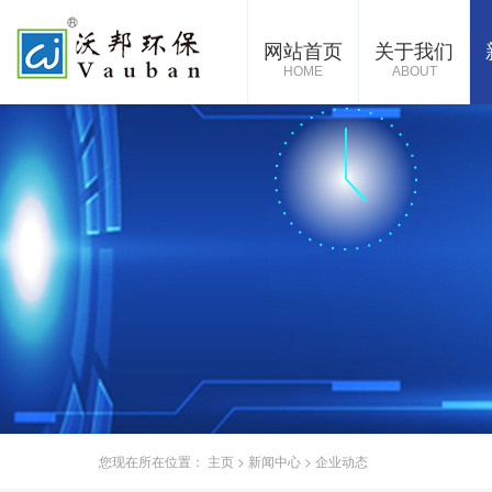
网站首页
关于我们
HOME
ABOUT
您现在所在位置：
主页
>
新闻中心
>
企业动态