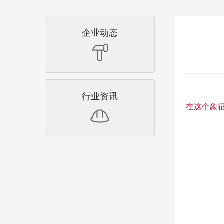
企业动态
行业资讯
在这个象