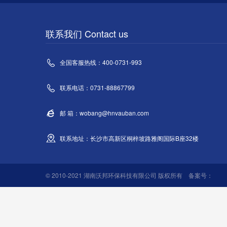
联系我们 Contact us
全国客服热线：400-0731-993
联系电话：0731-88867799
邮 箱：wobang@hnvauban.com
联系地址：长沙市高新区桐梓坡路雅阁国际B座32楼
© 2010-2021 湖南沃邦环保科技有限公司 版权所有 备案号：